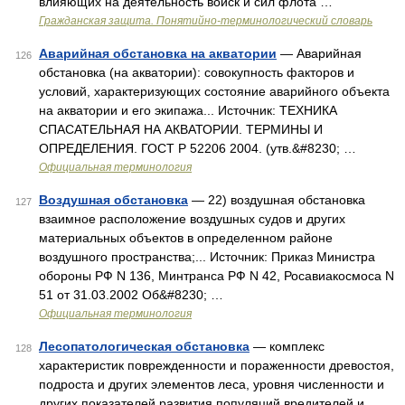
влияющих на деятельность войск и сил флота …
Гражданская защита. Понятийно-терминологический словарь
Аварийная обстановка на акватории
— Аварийная
126
обстановка (на акватории): совокупность факторов и
условий, характеризующих состояние аварийного объекта
на акватории и его экипажа... Источник: ТЕХНИКА
СПАСАТЕЛЬНАЯ НА АКВАТОРИИ. ТЕРМИНЫ И
ОПРЕДЕЛЕНИЯ. ГОСТ Р 52206 2004. (утв.&#8230; …
Официальная терминология
Воздушная обстановка
— 22) воздушная обстановка
127
взаимное расположение воздушных судов и других
материальных объектов в определенном районе
воздушного пространства;... Источник: Приказ Министра
обороны РФ N 136, Минтранса РФ N 42, Росавиакосмоса N
51 от 31.03.2002 Об&#8230; …
Официальная терминология
Лесопатологическая обстановка
— комплекс
128
характеристик поврежденности и пораженности древостоя,
подроста и других элементов леса, уровня численности и
других показателей развития популяций вредителей и