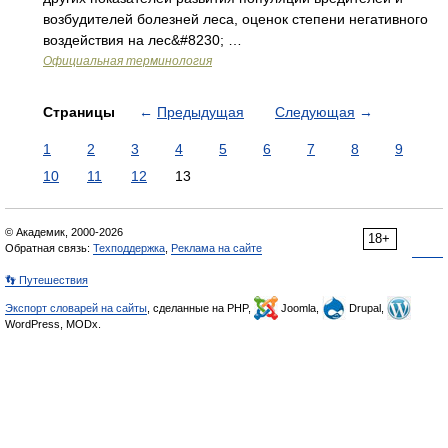
возбудителей болезней леса, оценок степени негативного
воздействия на лес&#8230; …
Официальная терминология
Страницы
←
Предыдущая
Следующая
→
1
2
3
4
5
6
7
8
9
10
11
12
13
© Академик, 2000-2026
18+
Обратная связь:
Техподдержка
,
Реклама на сайте
👣 Путешествия
Экспорт словарей на сайты
, сделанные на PHP,
Joomla,
Drupal,
WordPress, MODx.